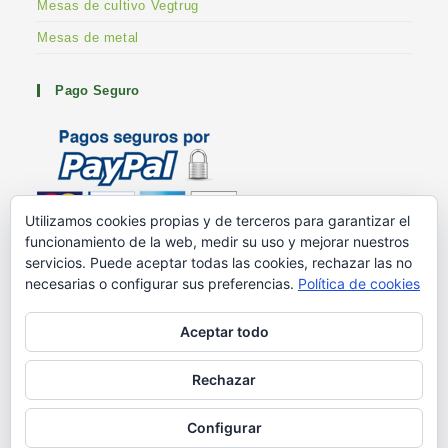
Mesas de cultivo Vegtrug
Mesas de metal
Pago Seguro
Utilizamos cookies propias y de terceros para garantizar el
funcionamiento de la web, medir su uso y mejorar nuestros
Metodos de pago
servicios. Puede aceptar todas las cookies, rechazar las no
G+ Huertoshop
necesarias o configurar sus preferencias.
Política de cookies
G+ Stuart Franklin
Aceptar todo
Rechazar
Blog – Ayuda en el huerto
Mesas de cultivo
¿Quiénes somos?
Contacto
Configurar