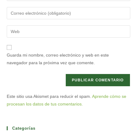
nombre
Introduce
o
tu
nombre
dirección
Introduce
de
de
la
usuario
correo
URL
para
electrónico
de
comentar
Guarda mi nombre, correo electrónico y web en este
para
tu
navegador para la próxima vez que comente.
comentar
web
(opcional)
Este sitio usa Akismet para reducir el spam.
Aprende cómo se
procesan los datos de tus comentarios.
Categorías