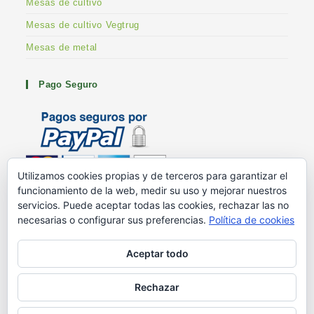
Mesas de cultivo
Mesas de cultivo Vegtrug
Mesas de metal
Pago Seguro
Utilizamos cookies propias y de terceros para garantizar el
funcionamiento de la web, medir su uso y mejorar nuestros
Metodos de pago
servicios. Puede aceptar todas las cookies, rechazar las no
G+ Huertoshop
necesarias o configurar sus preferencias.
Política de cookies
G+ Stuart Franklin
Aceptar todo
Rechazar
Blog – Ayuda en el huerto
Mesas de cultivo
¿Quiénes somos?
Contacto