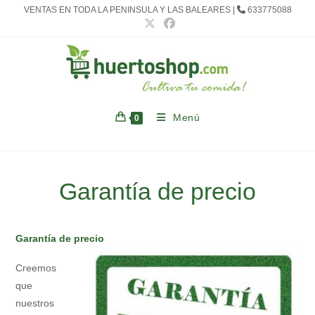
Ir
VENTAS EN TODA LA PENINSULA Y LAS BALEARES |
633775088
al
contenido
Menú
0
Garantía de precio
Garantía de precio
Creemos
que
nuestros