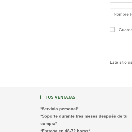
Introduce
tu
nombre
Guarda
o
nombre
de
usuario
Este sitio 
para
comentar
TUS VENTAJAS
*Servicio personal*
*Soporte durante tres meses después de tu
compra*
*Entrega en 48-72 horas*