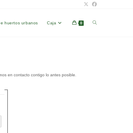
de huertos urbanos
Caja
Alternar
0
búsqueda
de
os en contacto contigo lo antes posible.
la
web