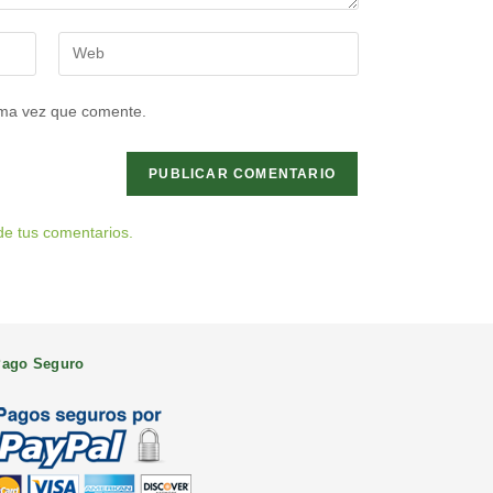
Introduce
la
URL
ima vez que comente.
de
tu
web
(opcional)
e tus comentarios.
ago Seguro