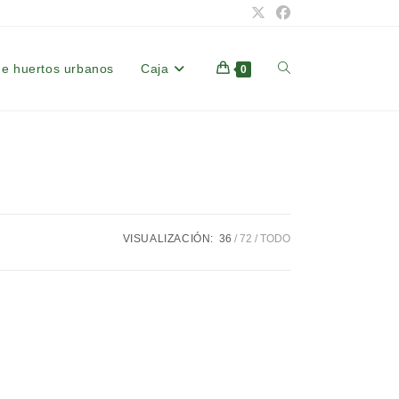
de huertos urbanos
Caja
Alternar
0
búsqueda
de
VISUALIZACIÓN:
36
72
TODO
la
web