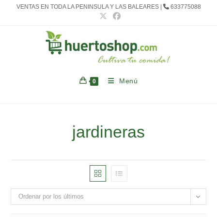
Ir
VENTAS EN TODA LA PENINSULA Y LAS BALEARES |
633775088
al
contenido
Menú
0
jardineras
Ordenar por los últimos