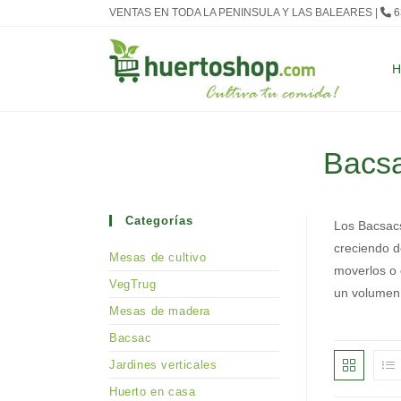
Ir
VENTAS EN TODA LA PENINSULA Y LAS BALEARES |
6
al
contenido
Bacsa
Categorías
Los Bacsacs
creciendo de
Mesas de cultivo
moverlos o 
VegTrug
un volumen 
Mesas de madera
Bacsac
Jardines verticales
Huerto en casa