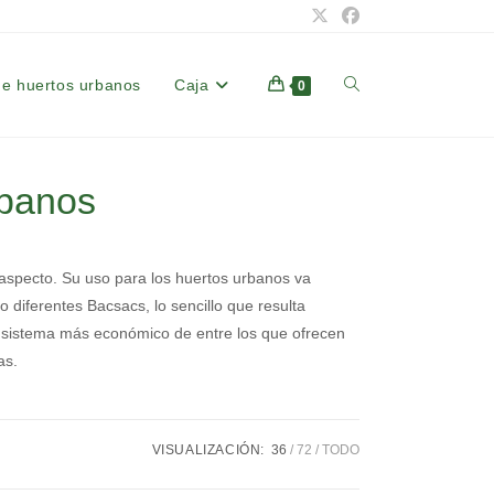
de huertos urbanos
Caja
Alternar
0
búsqueda
rbanos
de
 aspecto. Su uso para los huertos urbanos va
o diferentes Bacsacs, lo sencillo que resulta
la
l sistema más económico de entre los que ofrecen
as.
web
VISUALIZACIÓN:
36
72
TODO