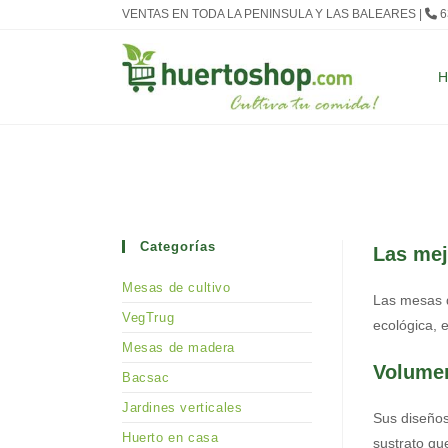
Ir
VENTAS EN TODA LA PENINSULA Y LAS BALEARES |
6
al
contenido
Categorías
Las mej
Mesas de cultivo
Las mesas d
VegTrug
ecológica, 
Mesas de madera
Volumen
Bacsac
Jardines verticales
Sus diseños
Huerto en casa
sustrato qu