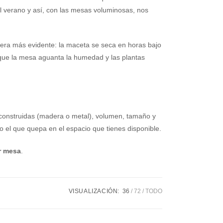
el verano y así, con las mesas voluminosas, nos
era más evidente: la maceta se seca en horas bajo
as que la mesa aguanta la humedad y las plantas
n construidas (madera o metal), volumen, tamaño y
o el que quepa en el espacio que tienes disponible.
r mesa
.
VISUALIZACIÓN:
36
72
TODO