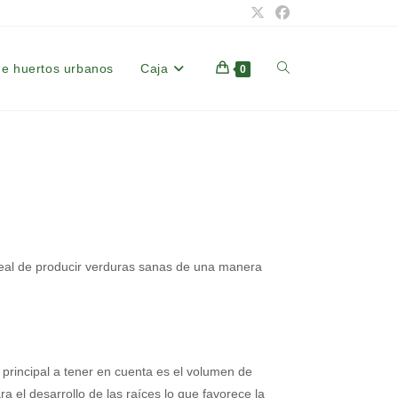
de huertos urbanos
Caja
Alternar
0
búsqueda
de
la
deal de producir verduras sanas de una manera
web
 principal a tener en cuenta es el volumen de
 el desarrollo de las raíces lo que favorece la