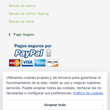
Mesas de cultivo
Mesas de cultivo Vegtrug
Mesas de metal
Pago Seguro
Metodos de pago
Utilizamos cookies propias y de terceros para garantizar el
G+ Huertoshop
funcionamiento de la web, medir su uso y mejorar nuestros
G+ Stuart Franklin
servicios. Puede aceptar todas las cookies, rechazar las no
necesarias o configurar sus preferencias.
Política de cookies
Aceptar todo
Blog – Ayuda en el huerto
Mesas de cultivo
¿Quiénes somos?