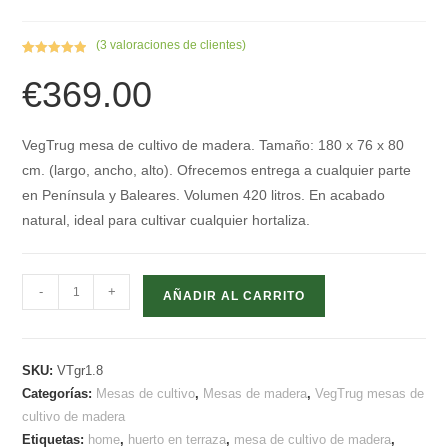
(
3
valoraciones de clientes)
Valorado con
3
€
369.00
5.00
de 5 en
base a
valoracione
s de
VegTrug mesa de cultivo de madera. Tamaño: 180 x 76 x 80
clientes
cm. (largo, ancho, alto). Ofrecemos entrega a cualquier parte
en Península y Baleares. Volumen 420 litros. En acabado
natural, ideal para cultivar cualquier hortaliza.
Mesas
-
+
AÑADIR AL CARRITO
de
cultivo
de
SKU:
VTgr1.8
madera
Categorías:
Mesas de cultivo
,
Mesas de madera
,
VegTrug mesas de
-
cultivo de madera
VegTrug
Etiquetas:
home
,
huerto en terraza
,
mesa de cultivo de madera
,