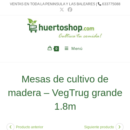
Ir
VENTAS EN TODA LA PENINSULA Y LAS BALEARES |
633775088
al
contenido
Menú
0
Mesas de cultivo de
madera – VegTrug grande
1.8m
Producto anterior
Siguiente producto