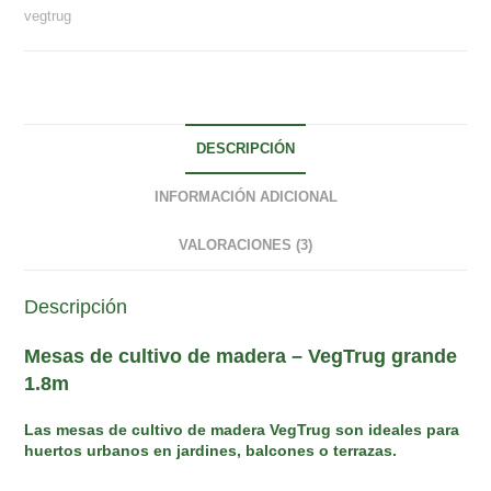
grande
vegtrug
1.8m
cantidad
DESCRIPCIÓN
INFORMACIÓN ADICIONAL
VALORACIONES (3)
Descripción
Mesas de cultivo de madera – VegTrug grande
1.8m
Las mesas de cultivo de madera VegTrug son ideales para
huertos urbanos en jardines, balcones o terrazas.