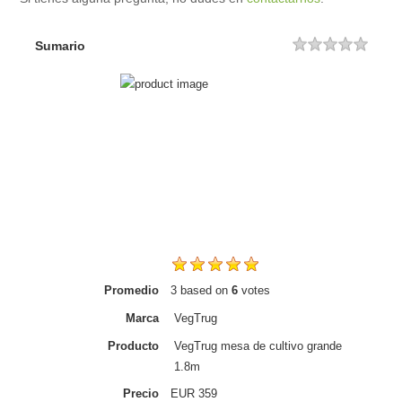
Sumario
Rating
1 star
2 sta
3 sta
4 sta
5 sta
Promedio
3
based on
6
votes
Marca
VegTrug
Producto
VegTrug mesa de cultivo grande
1.8m
Precio
EUR
359