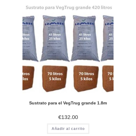
hasta
múltiples
€17.50
variantes.
Las
opciones
se
pueden
elegir
en
la
página
de
producto
Sustrato para el VegTrug grande 1.8m
€
132.00
Añadir al carrito