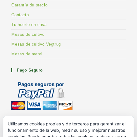
Garantía de precio
Contacto
Tu huerto en casa
Mesas de cultivo
Mesas de cultivo Vegtrug
Mesas de metal
Pago Seguro
Metodos de pago
Utilizamos cookies propias y de terceros para garantizar el
G+ Huertoshop
funcionamiento de la web, medir su uso y mejorar nuestros
G+ Stuart Franklin
servicios. Puede aceptar todas las cookies, rechazar las no