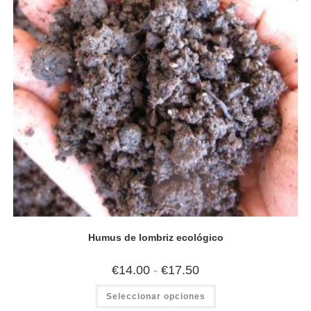
Humus de lombriz ecológico
Rango
€
14.00
-
€
17.50
de
precios:
Este
Seleccionar opciones
desde
producto
€14.00
tiene