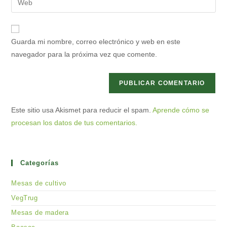
de
de
la
usuario
correo
URL
para
electrónico
de
comentar
Guarda mi nombre, correo electrónico y web en este
para
tu
navegador para la próxima vez que comente.
comentar
web
(opcional)
Este sitio usa Akismet para reducir el spam.
Aprende cómo se
procesan los datos de tus comentarios.
Categorías
Mesas de cultivo
VegTrug
Mesas de madera