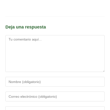
Deja una respuesta
Comentario
Introduce
tu
nombre
Introduce
o
tu
nombre
dirección
Introduce