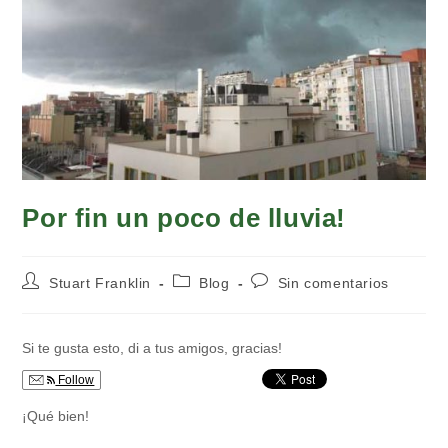
Por fin un poco de lluvia!
Autor
Categoría
Comentarios
Stuart Franklin
Blog
Sin comentarios
de
de
de
la
la
la
entrada:
entrada:
entrada:
Si te gusta esto, di a tus amigos, gracias!
Follow
¡Qué bien!