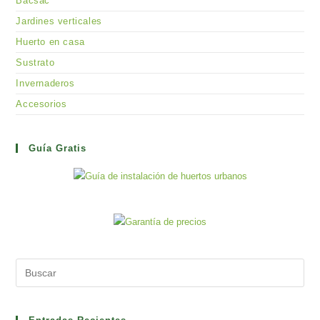
Bacsac
Jardines verticales
Huerto en casa
Sustrato
Invernaderos
Accesorios
Guía Gratis
Pre
Es
to