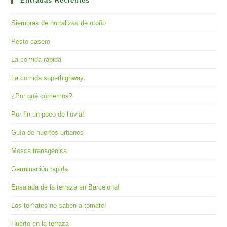
clo
Entradas Recientes
the
Siembras de hortalizas de otoño
sea
pan
Pesto casero
La comida rápida
La comida superhighway
¿Por qué comemos?
Por fin un poco de lluvia!
Guía de huertos urbanos
Mosca transgénica
Germinación rapida
Ensalada de la terraza en Barcelona!
Los tomates no saben a tomate!
Huerto en la terraza