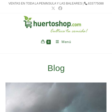
Ir
VENTAS EN TODA LA PENINSULA Y LAS BALEARES |
633775088
al
contenido
Menú
0
Blog