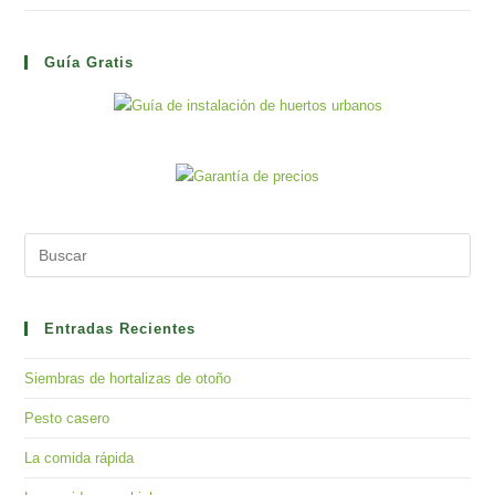
Guía Gratis
Pre
Es
to
clo
Entradas Recientes
the
Siembras de hortalizas de otoño
sea
pan
Pesto casero
La comida rápida