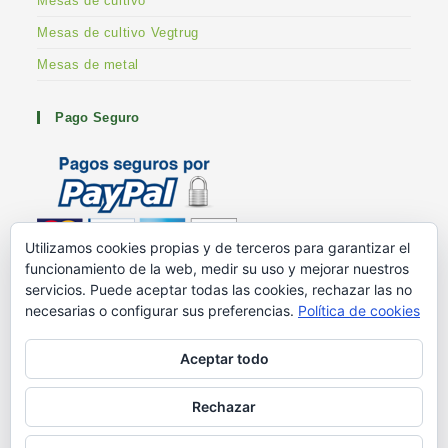
Mesas de cultivo
Mesas de cultivo Vegtrug
Mesas de metal
Pago Seguro
Utilizamos cookies propias y de terceros para garantizar el
funcionamiento de la web, medir su uso y mejorar nuestros
Metodos de pago
servicios. Puede aceptar todas las cookies, rechazar las no
G+ Huertoshop
necesarias o configurar sus preferencias.
Política de cookies
G+ Stuart Franklin
Aceptar todo
Rechazar
Blog – Ayuda en el huerto
Mesas de cultivo
¿Quiénes somos?
Contacto