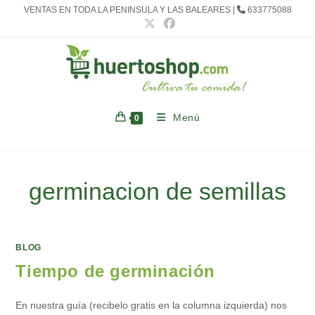
Ir
VENTAS EN TODA LA PENINSULA Y LAS BALEARES |
633775088
al
contenido
Menú
0
germinacion de semillas
BLOG
Tiempo de germinación
En nuestra guía (recibelo gratis en la columna izquierda) nos