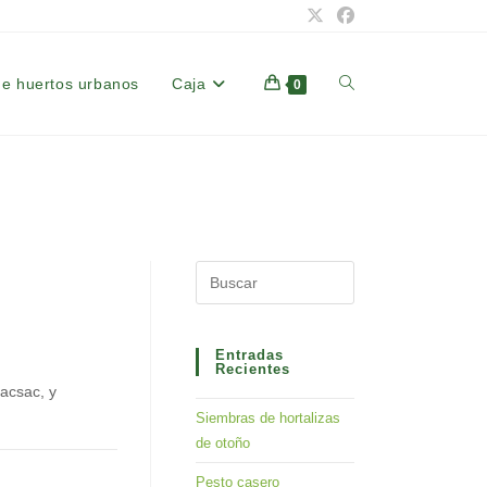
de huertos urbanos
Caja
Alternar
0
búsqueda
de
Press
Escape
la
to
close
Entradas
Recientes
the
Bacsac, y
web
search
Siembras de hortalizas
panel.
de otoño
Pesto casero