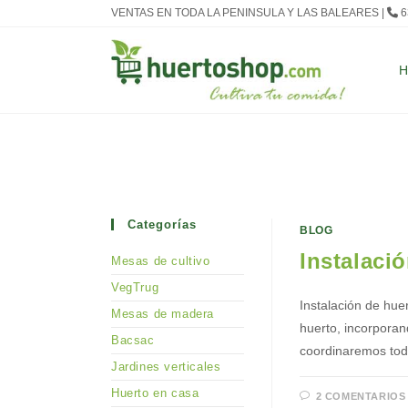
Ir
VENTAS EN TODA LA PENINSULA Y LAS BALEARES |
6
al
contenido
Categorías
BLOG
Instalaci
Mesas de cultivo
VegTrug
Instalación de hue
Mesas de madera
huerto, incorporan
Bacsac
coordinaremos todo
Jardines verticales
Huerto en casa
2 COMENTARIOS