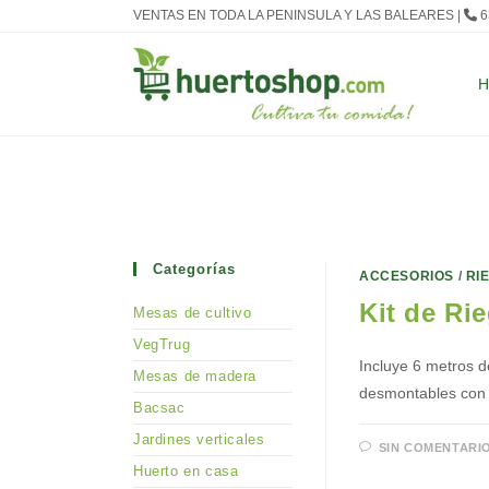
Ir
VENTAS EN TODA LA PENINSULA Y LAS BALEARES |
6
al
contenido
Categorías
ACCESORIOS
/
RI
Kit de Ri
Mesas de cultivo
VegTrug
Incluye 6 metros d
Mesas de madera
desmontables con 
Bacsac
Jardines verticales
SIN COMENTARI
Huerto en casa