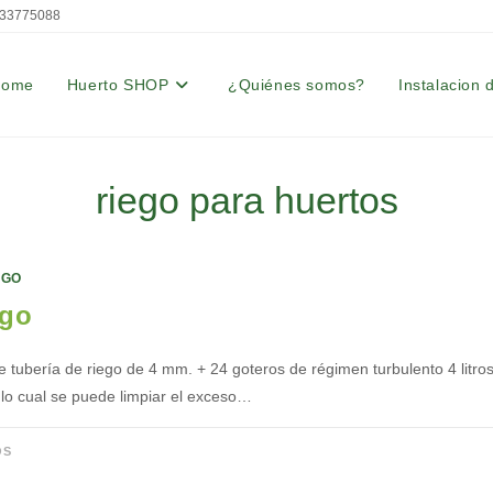
33775088
Home
Huerto SHOP
¿Quiénes somos?
Instalacion 
riego para huertos
EGO
ego
e tubería de riego de 4 mm. + 24 goteros de régimen turbulento 4 litro
lo cual se puede limpiar el exceso…
OS