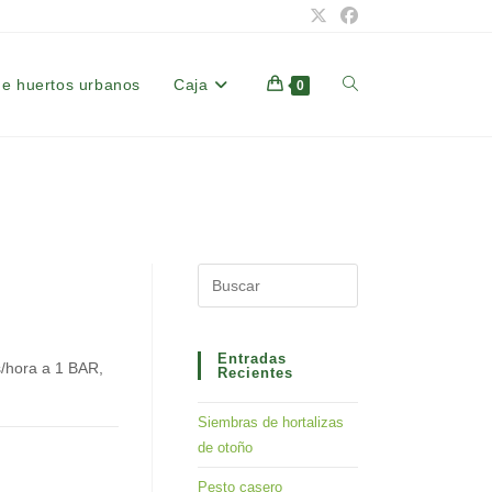
de huertos urbanos
Caja
Alternar
0
búsqueda
de
Press
Escape
la
to
close
Entradas
s/hora a 1 BAR,
Recientes
the
web
search
Siembras de hortalizas
panel.
de otoño
Pesto casero