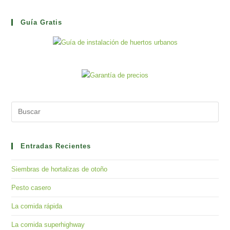
Guía Gratis
Pre
Es
to
clo
Entradas Recientes
the
Siembras de hortalizas de otoño
sea
pan
Pesto casero
La comida rápida
La comida superhighway