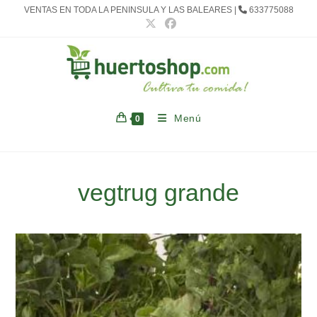
Ir
VENTAS EN TODA LA PENINSULA Y LAS BALEARES |
633775088
al
contenido
Menú
0
vegtrug grande