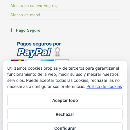
Mesas de cultivo Vegtrug
Mesas de metal
Pago Seguro
Utilizamos cookies propias y de terceros para garantizar el
funcionamiento de la web, medir su uso y mejorar nuestros
Metodos de pago
servicios. Puede aceptar todas las cookies, rechazar las no
G+ Huertoshop
necesarias o configurar sus preferencias.
Política de cookies
G+ Stuart Franklin
Aceptar todo
Rechazar
Blog – Ayuda en el huerto
Mesas de cultivo
¿Quiénes somos?
Contacto
Configurar