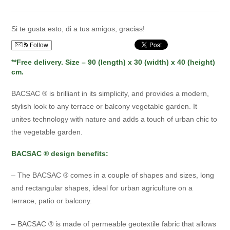
la
la
de
entrada:
entrada:
la
entrada:
Si te gusta esto, di a tus amigos, gracias!
Follow
**Free delivery. Size – 90 (length) x 30 (width) x 40 (height)
cm.
BACSAC ® is brilliant in its simplicity, and provides a modern,
stylish look to any terrace or balcony vegetable garden. It
unites technology with nature and adds a touch of urban chic to
the vegetable garden.
BACSAC ® design benefits:
– The BACSAC ® comes in a couple of shapes and sizes, long
and rectangular shapes, ideal for urban agriculture on a
terrace, patio or balcony.
– BACSAC ® is made of permeable geotextile fabric that allows