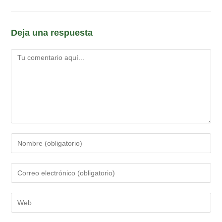
Deja una respuesta
Comentario
Introduce
tu
nombre
Introduce
o
tu
nombre
dirección
Introduce
de
de
la
usuario
correo