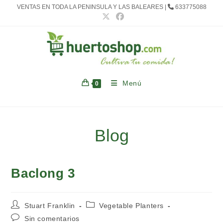
Ir
VENTAS EN TODA LA PENINSULA Y LAS BALEARES |
633775088
al
contenido
Menú
0
Blog
Baclong 3
Autor
Categoría
Stuart Franklin
Vegetable Planters
de
de
Comentarios
Sin comentarios