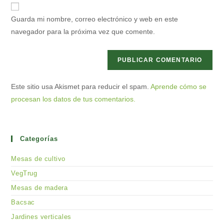
URL
para
electrónico
de
comentar
Guarda mi nombre, correo electrónico y web en este
para
tu
navegador para la próxima vez que comente.
comentar
web
(opcional)
Este sitio usa Akismet para reducir el spam.
Aprende cómo se
procesan los datos de tus comentarios.
Categorías
Mesas de cultivo
VegTrug
Mesas de madera
Bacsac
Jardines verticales