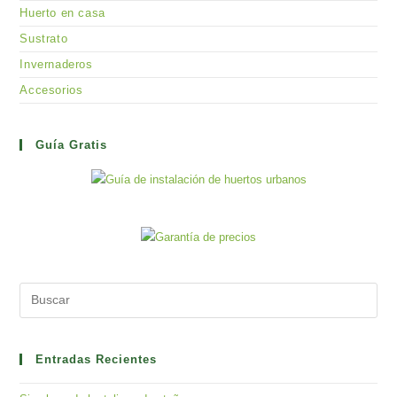
Huerto en casa
Sustrato
Invernaderos
Accesorios
Guía Gratis
Pre
Es
to
clo
Entradas Recientes
the