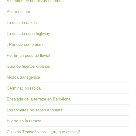
Siembras de hortalizas de otoño
sea
pan
Pesto casero
La comida rápida
La comida superhighway
¿Por qué comemos?
Por fin un poco de lluvia!
Guía de huertos urbanos
Mosca transgénica
Germinación rapida
Ensalada de la terraza en Barcelona!
Los tomates no saben a tomate!
Huerto en la terraza
Cultivos Transgénicos – ¿tu, que opinas?