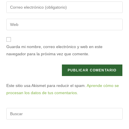
nombre
Introduce
o
tu
nombre
dirección
Introduce
de
de
la
usuario
correo
URL
para
electrónico
de
comentar
Guarda mi nombre, correo electrónico y web en este
para
tu
navegador para la próxima vez que comente.
comentar
web
(opcional)
Este sitio usa Akismet para reducir el spam.
Aprende cómo se
procesan los datos de tus comentarios.
Pre
Es
to