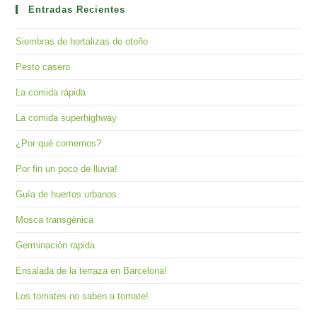
clo
Entradas Recientes
the
Siembras de hortalizas de otoño
sea
pan
Pesto casero
La comida rápida
La comida superhighway
¿Por qué comemos?
Por fin un poco de lluvia!
Guía de huertos urbanos
Mosca transgénica
Germinación rapida
Ensalada de la terraza en Barcelona!
Los tomates no saben a tomate!