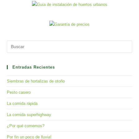
Pre
Es
to
clo
Entradas Recientes
the
Siembras de hortalizas de otoño
sea
pan
Pesto casero
La comida rápida
La comida superhighway
¿Por qué comemos?
Por fin un poco de lluvia!