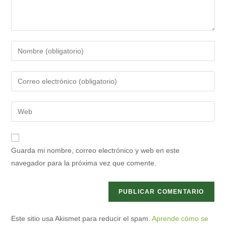
Introduce
tu
nombre
Introduce
o
tu
nombre
dirección
Introduce
de
de
la
usuario
correo
URL
para
electrónico
de
comentar
Guarda mi nombre, correo electrónico y web en este
para
tu
navegador para la próxima vez que comente.
comentar
web
(opcional)
Este sitio usa Akismet para reducir el spam.
Aprende cómo se