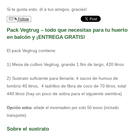
la
la
la
entrada:
entrada:
entrada:
Si te gusta esto, di a tus amigos, gracias!
Follow
Pack Vegtrug – todo que necesitas para tu huerto
en balcón y ¡ENTREGA GRATIS!
El pack Vegtrug contiene:
1) Mesa de cultivo Vegtrug, grande 1.8m de largo, 420 litros
2) Sustrato suficiente para llenarla: 4 sacos de humus de
lombriz 40 litros, 4 ladrillos de fibra de coco de 70 litros, total
440 litros (hay un poco de sobra para el siguiente siembra)
Opción extra:
añade el invernadero por solo 50 euros (incluido
transporte).
Sobre el sustrato