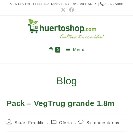
Ir
VENTAS EN TODA LA PENINSULA Y LAS BALEARES |
633775088
al
contenido
Menú
0
Blog
Pack – VegTrug grande 1.8m
Autor
Categoría
Comentarios
Stuart Franklin
Oferta
Sin comentarios
de
de
de