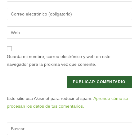
tu
nombre
Introduce
o
tu
nombre
dirección
Introduce
de
de
la
usuario
correo
URL
para
electrónico
de
comentar
Guarda mi nombre, correo electrónico y web en este
para
tu
navegador para la próxima vez que comente.
comentar
web
(opcional)
Este sitio usa Akismet para reducir el spam.
Aprende cómo se
procesan los datos de tus comentarios.
Pre
Es