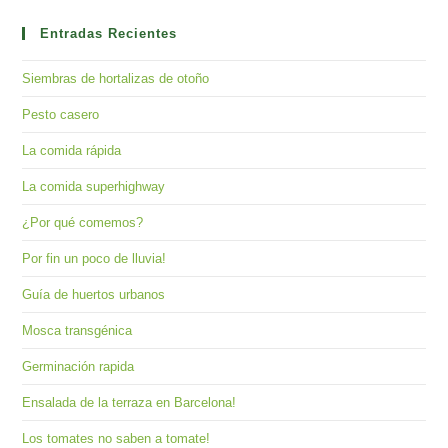
to
clo
Entradas Recientes
the
Siembras de hortalizas de otoño
sea
pan
Pesto casero
La comida rápida
La comida superhighway
¿Por qué comemos?
Por fin un poco de lluvia!
Guía de huertos urbanos
Mosca transgénica
Germinación rapida
Ensalada de la terraza en Barcelona!
Los tomates no saben a tomate!