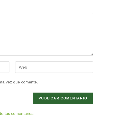
Introduce
la
URL
ima vez que comente.
de
tu
web
(opcional)
e tus comentarios.