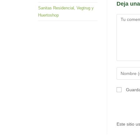
Deja una
Sanitas Residencial, Vegtrug y
Huertoshop
Comentario
Introduce
tu
nombre
Guarda
o
nombre
de
usuario
Este sitio 
para
comentar