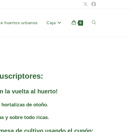
de huertos urbanos
Caja
Alternar
0
búsqueda
de
scriptores:
la
 la vuelta al huerto!
hortalizas de otoño.
web
as y sobre todo ricas.
mesa de cultivo usando el cupón: