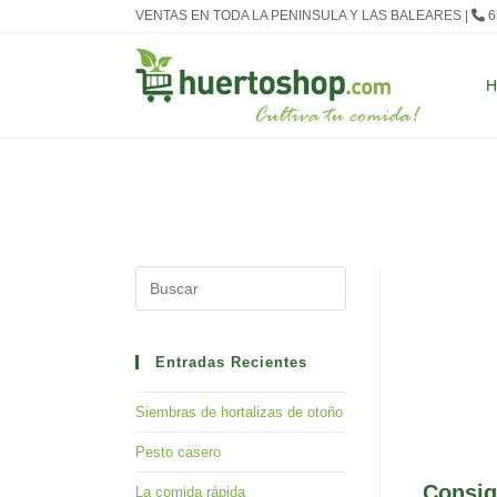
Ir
VENTAS EN TODA LA PENINSULA Y LAS BALEARES |
6
al
contenido
Press
Escape
to
close
Entradas Recientes
the
Siembras de hortalizas de otoño
search
panel.
Pesto casero
Consig
La comida rápida