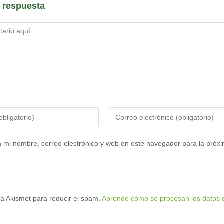
 respuesta
Introduce
tu
dirección
 mi nombre, correo electrónico y web en este navegador para la próx
de
correo
electrónico
para
usa Akismet para reducir el spam.
Aprende cómo se procesan los datos d
comentar