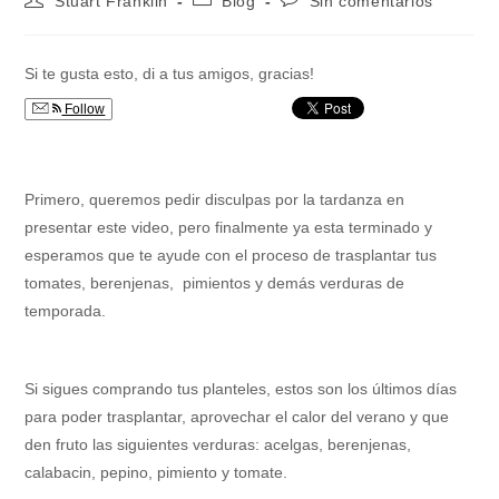
Stuart Franklin
Blog
Sin comentarios
de
de
de
la
la
la
entrada:
entrada:
entrada:
Si te gusta esto, di a tus amigos, gracias!
Follow
Primero, queremos pedir disculpas por la tardanza en
presentar este video, pero finalmente ya esta terminado y
esperamos que te ayude con el proceso de trasplantar tus
tomates, berenjenas, pimientos y demás verduras de
temporada.
Si sigues comprando tus planteles, estos son los últimos días
para poder trasplantar, aprovechar el calor del verano y que
den fruto las siguientes verduras: acelgas, berenjenas,
calabacin, pepino, pimiento y tomate.