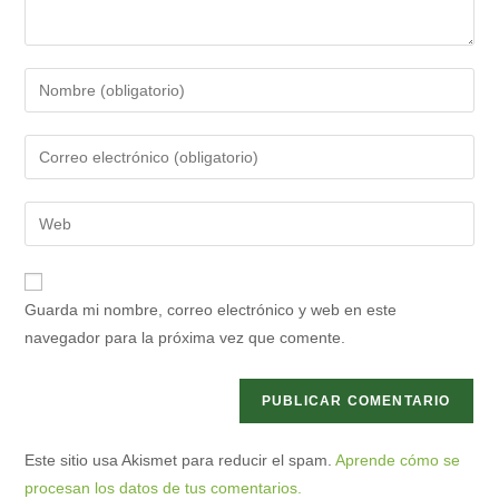
Introduce
tu
nombre
Introduce
o
tu
nombre
dirección
Introduce
de
de
la
usuario
correo
URL
para
electrónico
de
comentar
Guarda mi nombre, correo electrónico y web en este
para
tu
navegador para la próxima vez que comente.
comentar
web
(opcional)
Este sitio usa Akismet para reducir el spam.
Aprende cómo se
procesan los datos de tus comentarios.