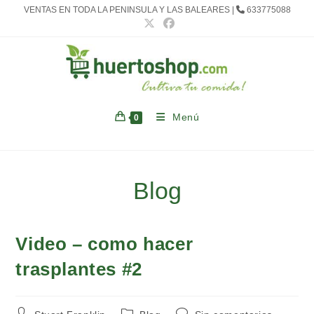
Ir
VENTAS EN TODA LA PENINSULA Y LAS BALEARES |
633775088
al
contenido
Menú
0
Blog
Video – como hacer
trasplantes #2
Autor
Categoría
Comentarios