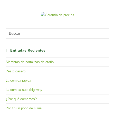
Pre
Es
to
clo
Entradas Recientes
the
Siembras de hortalizas de otoño
sea
pan
Pesto casero
La comida rápida
La comida superhighway
¿Por qué comemos?
Por fin un poco de lluvia!