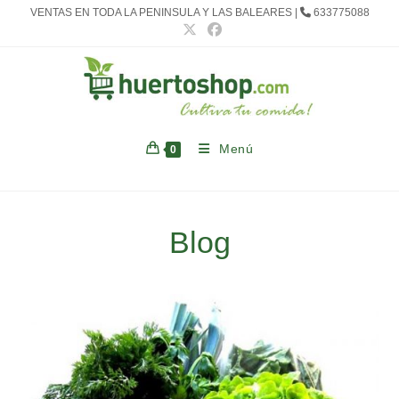
Ir
VENTAS EN TODA LA PENINSULA Y LAS BALEARES |
633775088
al
contenido
Menú
0
Blog