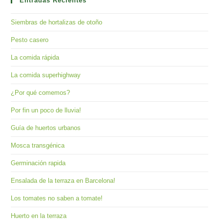
clo
Entradas Recientes
the
Siembras de hortalizas de otoño
sea
pan
Pesto casero
La comida rápida
La comida superhighway
¿Por qué comemos?
Por fin un poco de lluvia!
Guía de huertos urbanos
Mosca transgénica
Germinación rapida
Ensalada de la terraza en Barcelona!
Los tomates no saben a tomate!
Huerto en la terraza