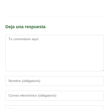
Deja una respuesta
Comentario
Introduce
tu
nombre
Introduce
o
tu
nombre
dirección
Introduce