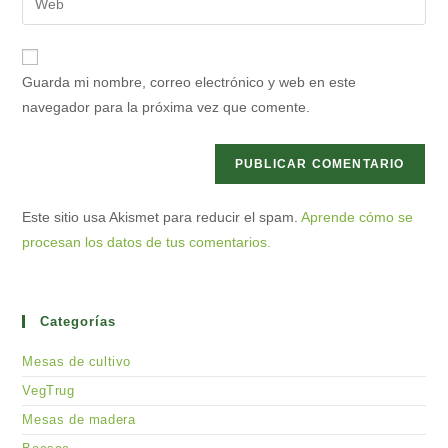
de
de
la
usuario
correo
URL
para
electrónico
de
comentar
Guarda mi nombre, correo electrónico y web en este
para
tu
navegador para la próxima vez que comente.
comentar
web
(opcional)
Este sitio usa Akismet para reducir el spam.
Aprende cómo se
procesan los datos de tus comentarios.
Categorías
Mesas de cultivo
VegTrug
Mesas de madera