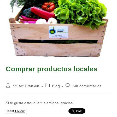
Comprar productos locales
Autor
Categoría
Comentarios
Stuart Franklin
Blog
Sin comentarios
de
de
de
la
la
la
entrada:
entrada:
entrada:
Si te gusta esto, di a tus amigos, gracias!
Follow