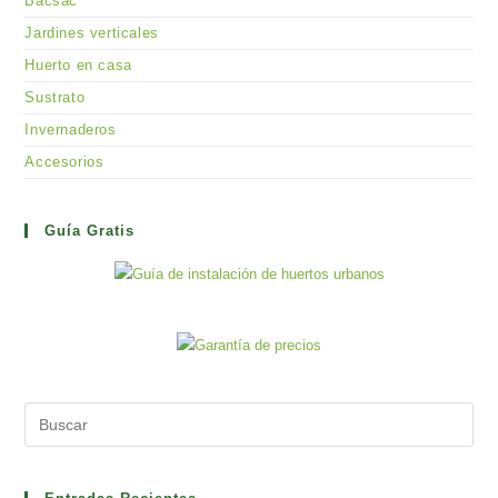
Bacsac
Jardines verticales
Huerto en casa
Sustrato
Invernaderos
Accesorios
Guía Gratis
Pre
Es
to