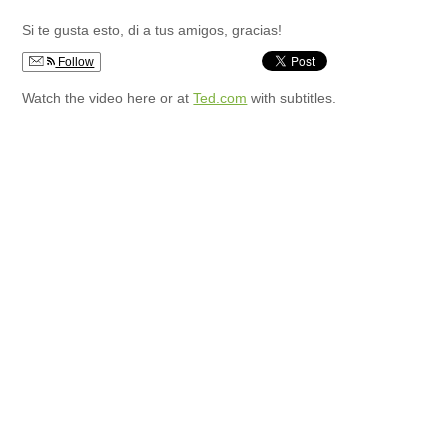
la
la
la
entrada:
entrada:
entrada:
Si te gusta esto, di a tus amigos, gracias!
Follow
Watch the video here or at
Ted.com
with subtitles.