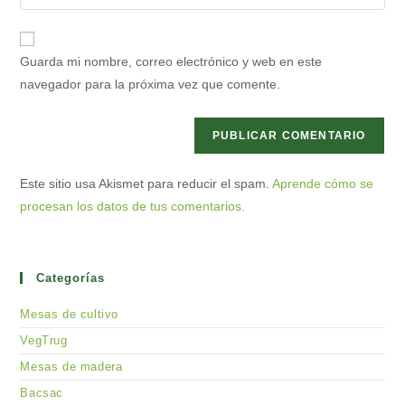
la
usuario
correo
URL
para
electrónico
de
comentar
Guarda mi nombre, correo electrónico y web en este
para
tu
navegador para la próxima vez que comente.
comentar
web
(opcional)
Este sitio usa Akismet para reducir el spam.
Aprende cómo se
procesan los datos de tus comentarios.
Categorías
Mesas de cultivo
VegTrug
Mesas de madera
Bacsac