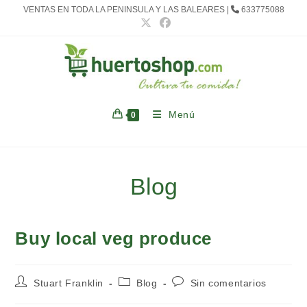
Ir
VENTAS EN TODA LA PENINSULA Y LAS BALEARES |
633775088
al
contenido
Menú
0
Blog
Buy local veg produce
Autor
Categoría
Comentarios
Stuart Franklin
Blog
Sin comentarios
de
de
de