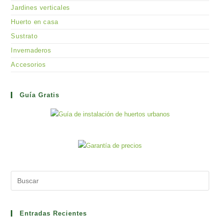
Jardines verticales
Huerto en casa
Sustrato
Invernaderos
Accesorios
Guía Gratis
Pre
Es
to
clo
Entradas Recientes