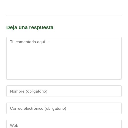
Deja una respuesta
Comentario
Introduce
tu
nombre
Introduce
o
tu
nombre
dirección
Introduce
de
de